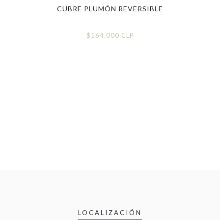
MÓN
CUBRE PLUMÓN REVERSIBLE
C
LP
$164.000 CLP
$
LOCALIZACIÓN