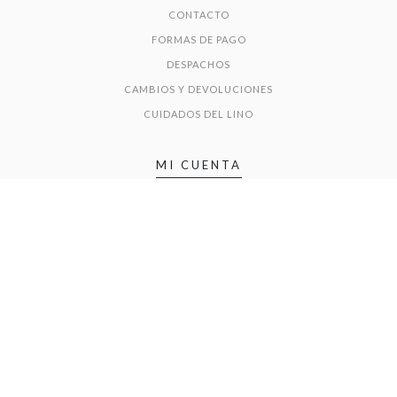
CONTACTO
FORMAS DE PAGO
DESPACHOS
CAMBIOS Y DEVOLUCIONES
CUIDADOS DEL LINO
MI CUENTA
INICIAR SESIÓN
DIRECCIÓN DE ENVÍO
DIRECCIÓN DE FACTURACIÓN
© 2026 Purolino. Todos los derechos reservados.
Desarrollado por Jumpseller
.