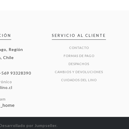
CIÓN
SERVICIO AL CLIENTE
CONTACTO
ago, Región
FORMAS DE PAGO
, Chile
DESPACHOS
CAMBIOS Y DEVOLUCIONES
+569 93328390
CUIDADOS DEL LINO
rónico
ino.cl
ram
o_home
Desarrollado por Jumpseller
.