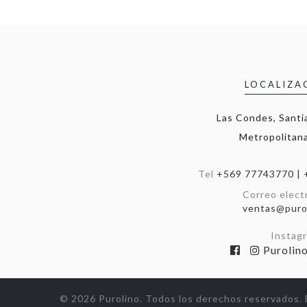
LOCALIZA
Las Condes, Santi
Metropolitana
Tel
+569 77743770 | 
Correo elect
ventas@purol
Instag
Purolin
© 2026 Purolino. Todos los derechos reservados.